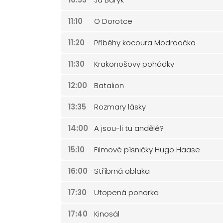
11:10
O Dorotce
11:20
Příběhy kocoura Modroočka
11:30
Krakonošovy pohádky
12:00
Batalion
13:35
Rozmary lásky
14:00
A jsou-li tu andělé?
15:10
Filmové písničky Hugo Haase
16:00
Stříbrná oblaka
17:30
Utopená ponorka
17:40
Kinosál