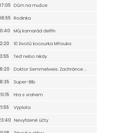
07:05
Dům na mušce
08:55
Rodinka
10:40
Můj kamarád delfín
12:20
10 životů kocourka Mňouka
13:55
Teď nebo nikdy
16:20
Doktor Semmelweis: Zachránce matek
18:35
Super-Blb
20:15
Hra s vrahem
21:55
Výplata
23:40
Nevyřizené účty
01:05
Závod o slávu