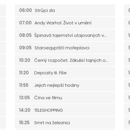
06:00
Strůjci zla
07:00
Andy Warhol: Život v umění
08:05
Špinavá tajemství utajovaných válek
09:05
Staroegyptští mořeplavci
10:20
Černý rozpočet: Zákulisí tajných operací
11:20
Depozity III. říše
11:55
Jejich nejlepší hodiny
13:05
Čína ve filmu
14:20
TELESHOPPING
15:25
Smrt na železnici