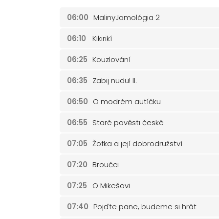
06:00
MalinyJamológia 2
06:10
Kikirikí
06:25
Kouzlování
06:35
Zabij nudu! II.
06:50
O modrém autíčku
06:55
Staré pověsti české
07:05
Žofka a její dobrodružství
07:20
Broučci
07:25
O Mikešovi
07:40
Pojďte pane, budeme si hrát