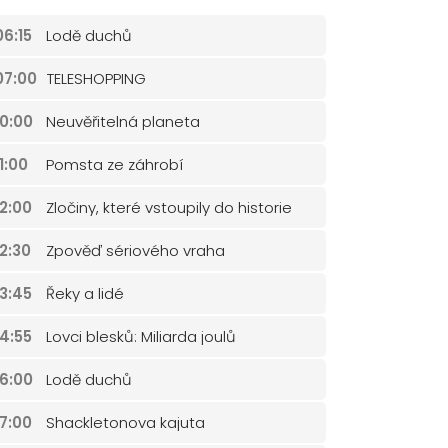
06:15
Lodě duchů
07:00
TELESHOPPING
10:00
Neuvěřitelná planeta
11:00
Pomsta ze záhrobí
12:00
Zločiny, které vstoupily do historie
12:30
Zpověď sériového vraha
13:45
Řeky a lidé
14:55
Lovci blesků: Miliarda joulů
16:00
Lodě duchů
17:00
Shackletonova kajuta