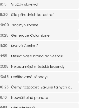
18:15
Vraždy slavných
19:20
Síla přírodních katastrof
20:00
Zločiny v rodině
20:25
Generace Columbine
21:30
Krvavé Česko 2
21:55
Měsíc: Naše brána do vesmíru
23:05
Nejbizarnější městské legendy
23:45
Dešifrované záhady I.
00:25
Černý rozpočet: Zákulisí tajných operací
01:10
Neuvěřitelná planeta
01:55
Děti diktátorů