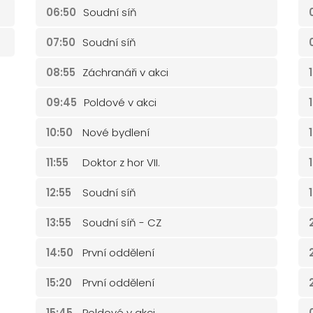
06:50
Soudní síň
07:50
Soudní síň
08:55
Záchranáři v akci
09:45
Poldové v akci
10:50
Nové bydlení
11:55
Doktor z hor VII.
12:55
Soudní síň
13:55
Soudní síň - CZ
14:50
První oddělení
15:20
První oddělení
15:45
Poldové v akci