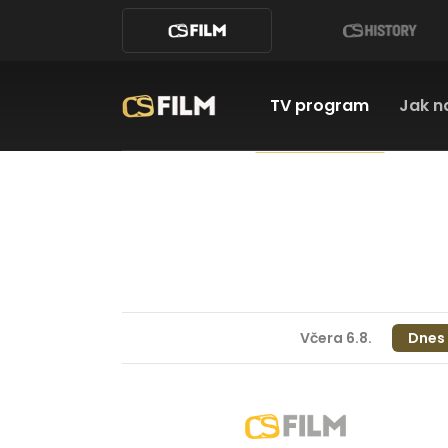
TV program
Jak n
Včera 6.8.
Dnes 