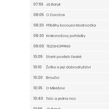
07:55
Já Baryk
08:05
O Dorotce
08:20
Příběhy kocoura Modroočka
08:30
Krakonošovy pohádky
09:00
TELESHOPPING
10:05
Staré pověsti české
10:10
Žofka a její dobrodružství
10:20
Broučci
10:35
O Mikešovi
10:40
Tisíc a jedna noc
10:55
Já Baryk