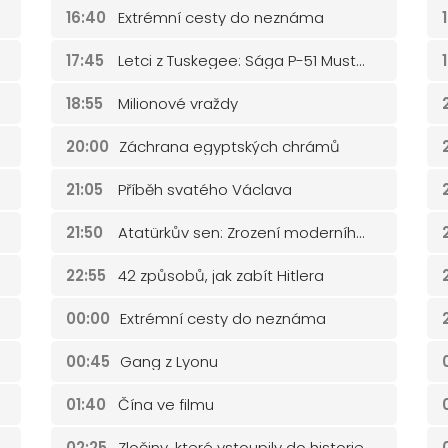
16:40
Extrémní cesty do neznáma
17:45
Letci z Tuskegee: Sága P-51 Mustang
18:55
Milionové vraždy
20:00
Záchrana egyptských chrámů
21:05
Příběh svatého Václava
21:50
Atatürkův sen: Zrození moderního Turecka
22:55
42 způsobů, jak zabít Hitlera
00:00
Extrémní cesty do neznáma
00:45
Gang z Lyonu
01:40
Čína ve filmu
02:25
Zločiny, které vstoupily do historie